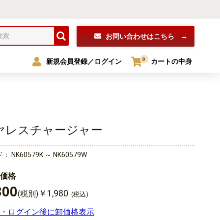
お問い合わせ
はこちら
0
新規会員登録／ログイン
カートの中身
ヤレスチャージャー
ド：
NK60579K ～ NK60579W
価格
800
￥1,980
(税別)
(税込)
・ログイン後に卸価格表示