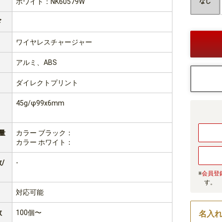
ホワイト：NK60579W
なし
ド
ワイヤレスチャージャー
アルミ、ABS
ダイレクトプリント
45g/φ99x6mm
量
カラー ブラック：
カラー ホワイト：
/
-
※
会員登
す。
対応可能
数
100個〜
名入