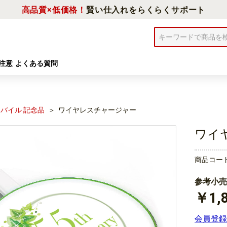
高品質×低価格！
賢い仕入れをらくらくサポート
注意
よくある質問
モバイル 記念品
ワイヤレスチャージャー
ワイ
商品コー
参考小売
￥1,
会員登録