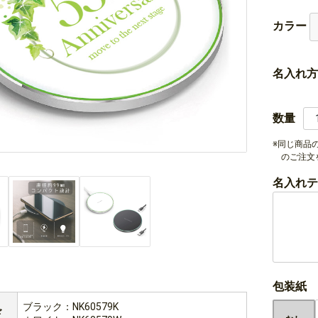
カラー
名入れ方
数量
※同じ商品
のご注文
名入れテ
包装紙
ブラック：NK60579K
ド