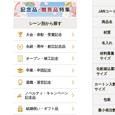
JANコー
商品名
シーン別から探す
材質
大会・表彰・受賞記念
名入れ
永続・周年・創立記念品
材料重量
サイズ
オープン・竣工記念
化粧箱込重
卒業・卒団記念
サイズ
退職・退官記念
カートン入数
サイズ
ノベルティ・キャンペーン
記念品
包装
結婚祝い・ギフト品
最小発注