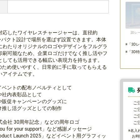
対応したワイヤレスチャージャーは、直径約
2Dレ
コンパクト設計で場所を選ばず設置できます。本体
※「3D
にわたりオリジナルのロゴやデザインをフルグラ
※「3D
印刷可能なため、企業ロゴだけでなく推し活やフ
としても活用できる幅広い表現力を持ちます。
式のため使いやすく、日常的に手に取ってもらえる
いアイテムです。
イベントの配布ノベルティとして
や社内表彰品として
や販促キャンペーンのグッズに
ご
け推し活グッズとしての制作
ご注
ご注
式会社 30周年記念」などの周年ロゴ
ご注
you for your support」など感謝メッセージ
※名入
roduct Launch 2025」などイベント用グラフィッ
お時