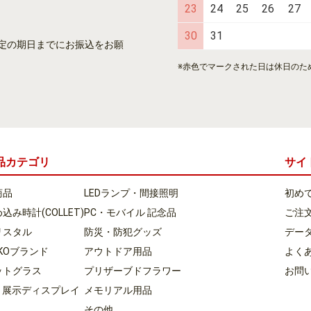
23
24
25
26
27
30
31
定の期日までにお振込をお願
※赤色でマークされた日は休日のた
品カテゴリ
サイ
商品
LEDランプ・間接照明
初め
込み時計(COLLET)
PC・モバイル 記念品
ご注
リスタル
防災・防犯グッズ
デー
KKOブランド
アウトドア用品
よく
ットグラス
プリザーブドフラワー
お問
D 展示ディスプレイ
メモリアル用品
その他