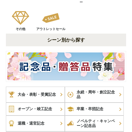
ー
その他
アウトレットセール
シーン別から探す
永続・周年・創立記念
大会・表彰・受賞記念
品
オープン・竣工記念
卒業・卒団記念
ノベルティ・キャンペ
退職・退官記念
ーン記念品