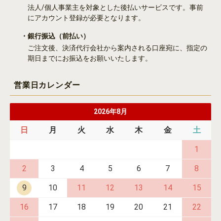
法人/個人事業主を対象とした後払いサービスです。事前
にアカウント登録が必要となります。
・銀行振込
（前払い）
ご注文後、決済代行会社から案内される口座宛に、指定の
期日までにお振込をお願いいたします。
営業日カレンダー
2026年8月
日
月
火
水
木
金
土
1
2
3
4
5
6
7
8
9
10
11
12
13
14
15
16
17
18
19
20
21
22