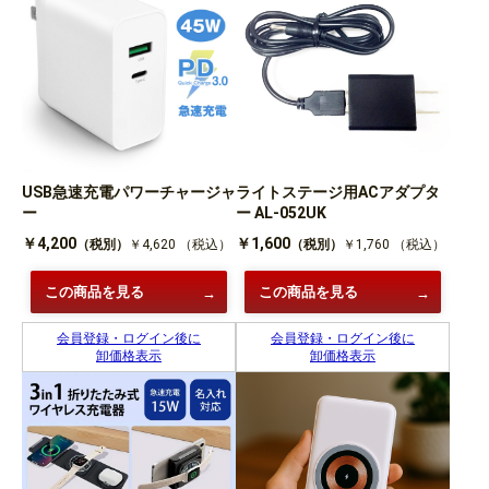
USB急速充電パワーチャージャ
ライトステージ用ACアダプタ
ー
ー AL-052UK
￥4,200
￥1,600
（税別）
￥4,620
（税込）
（税別）
￥1,760
（税込）
この商品を見る
この商品を見る
会員登録・ログイン後に
会員登録・ログイン後に
卸価格表示
卸価格表示