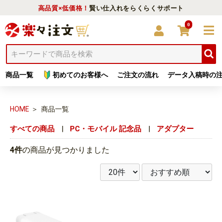
高品質×低価格！
賢い仕入れをらくらくサポート
0
商品一覧
初めてのお客様へ
ご注文の流れ
データ入稿時の
HOME
商品一覧
すべての商品
|
PC・モバイル 記念品
|
アダプター
4件
の商品が見つかりました