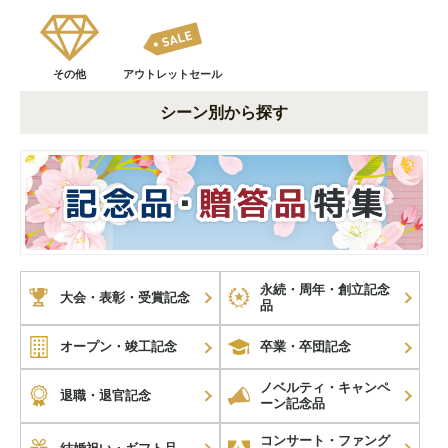
その他
アウトレットセール
シーン別から探す
永続・周年・創立記念
大会・表彰・受賞記念
品
オープン・竣工記念
卒業・卒団記念
ノベルティ・キャンペ
退職・退官記念
ーン記念品
コンサート・ファング