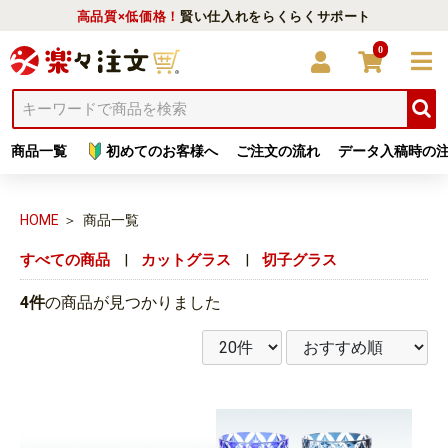
高品質×低価格！
賢い仕入れをらくらくサポート
0
商品一覧
初めてのお客様へ
ご注文の流れ
データ入稿時の
HOME
商品一覧
すべての商品
|
カットグラス
|
切子グラス
4件
の商品が見つかりました