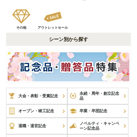
ー
その他
アウトレットセール
シーン別から探す
永続・周年・創立記念
大会・表彰・受賞記念
品
オープン・竣工記念
卒業・卒団記念
ノベルティ・キャンペ
退職・退官記念
ーン記念品