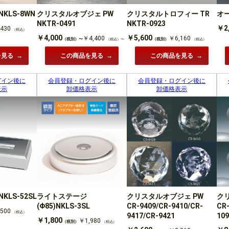
KLS-8WN
クリスタルオブジェ PW
クリスタルトロフィー TR
オ
NKTR-0491
NKTR-0923
￥2
430
（税込）
￥4,000
￥5,600
￥4,400
￥6,160
（税別）〜
（税別）
（税込）〜
（税込）
を見る
この商品を見る
この商品を見る
グイン後に
会員登録・ログイン後に
会員登録・ログイン後に
表示
卸価格表示
卸価格表示
LS-52SL
ライトステージ
クリスタルオブジェ PW
ク
(Φ85)NKLS-3SL
CR-9409/CR-9410/CR-
CR-
500
（税込）
9417/CR-9421
109
￥1,800
￥1,980
（税別）
（税込）