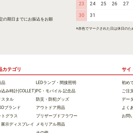
23
24
25
26
27
30
31
定の期日までにお振込をお願
※赤色でマークされた日は休日のた
品カテゴリ
サイ
商品
LEDランプ・間接照明
初め
込み時計(COLLET)
PC・モバイル 記念品
ご注
リスタル
防災・防犯グッズ
デー
KKOブランド
アウトドア用品
よく
ットグラス
プリザーブドフラワー
お問
D 展示ディスプレイ
メモリアル用品
その他