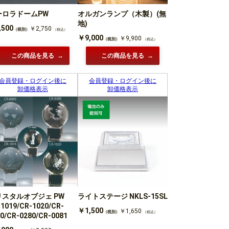
ーロラドームPW
オルガンランプ（木製）(無
地)
,500
￥2,750
（税別）
（税込）
￥9,000
￥9,900
（税別）
（税込）
この商品を見る
この商品を見る
会員登録・ログイン後に
会員登録・ログイン後に
卸価格表示
卸価格表示
ライトステージ NKLS-15SL
リスタルオブジェ PW
1019/CR-1020/CR-
￥1,500
￥1,650
（税別）
（税込）
0/CR-0280/CR-0081