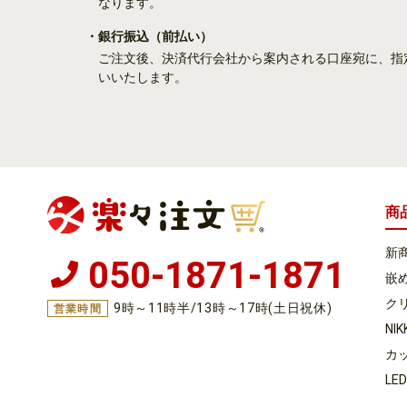
なります。
・銀行振込
（前払い）
ご注文後、決済代行会社から案内される口座宛に、指
いいたします。
商
新
050-1871-1871
嵌め
ク
9時～11時半/13時～17時(土日祝休)
営業時間
NI
カ
LE