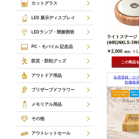
カットグラス
LED 展示ディスプレイ
LEDランプ・間接照明
ライトステージ
(Φ85)NKLS-3W
PC・モバイル 記念品
￥2,000
￥2,
（税別）
防災・防犯グッズ
この商品
アウトドア用品
会員登録・ロ
卸価格
プリザーブドフラワー
メモリアル用品
その他
アウトレットセール