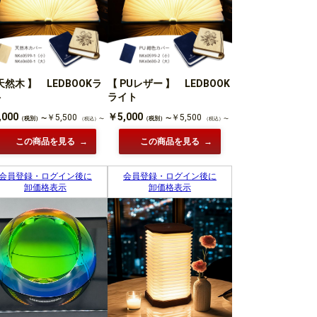
天然木 】 LEDBOOKラ
【 PUレザー 】 LEDBOOK
ト
ライト
,000
￥5,000
￥5,500
￥5,500
（税別）〜
（税別）〜
（税込）〜
（税込）〜
この商品を見る
この商品を見る
会員登録・ログイン後に
会員登録・ログイン後に
卸価格表示
卸価格表示