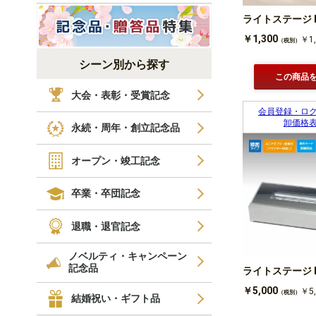
ライトステージ N
￥1,300
￥1,
（税別）
シーン別から探す
この商品
大会・表彰・受賞記念
会員登録・ロ
卸価格
永続・周年・創立記念品
オープン・竣工記念
卒業・卒団記念
退職・退官記念
ノベルティ・キャンペーン
記念品
ライトステージ NK
￥5,000
￥5,
（税別）
結婚祝い・ギフト品