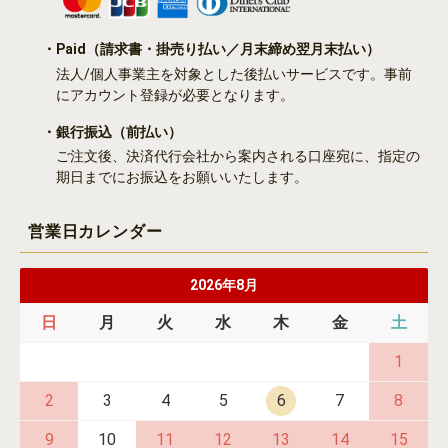
・Paid
（請求書・掛売り払い／月末締め翌月末払い）
法人/個人事業主を対象とした後払いサービスです。事前
にアカウント登録が必要となります。
・銀行振込
（前払い）
ご注文後、決済代行会社から案内される口座宛に、指定の
期日までにお振込をお願いいたします。
営業日カレンダー
2026年8月
日
月
火
水
木
金
土
1
2
3
4
5
6
7
8
9
10
11
12
13
14
15